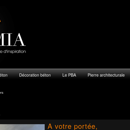
béton
Décoration béton
Le PBA
Pierre architecturale
ers
s
A votre portée,